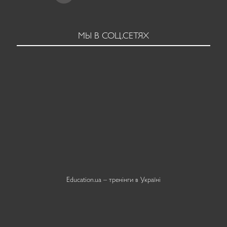
МЫ В СОЦ.СЕТЯХ
Education.ua –
тренінги в Україні