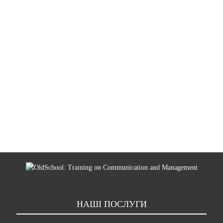
ЛЕКЦІЯ
“MEDIA FOR NON-MEDIA: ОСНОВИ
РЕКЛАМИ В МЕДІА
ЛЕКЦІЯ
ОСНОВИ МАРКЕТИНГОВИХ
КОМУНІКАЦІЙ
НАШІ ПОСЛУГИ